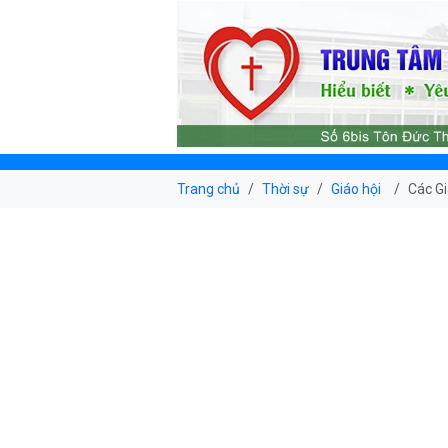
Trang chủ
Thời sự
Giáo hội
Các Gi